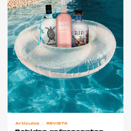
Publicidad
Contacto
Aviso Legal
© 2015-2022 UMOMAG. PROPIEDAD DE UMO agency. TODOS LOS
DERECHOS RESERVADOS.
Artículos
REVISTA