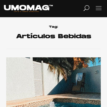
MUSICA
LIFESTYLE
Tag:
Artículos Bebidas
REVISTA
TV
Home
Cover Story