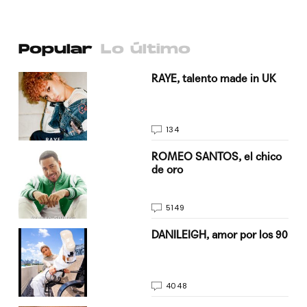
Popular
Lo último
a su
RAYE, talento made in UK
134
do
ROMEO SANTOS, el chico
de oro
5149
n
DANILEIGH, amor por los 90
4048