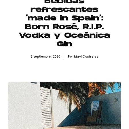
Bebidas
Publicidad
refrescantes
Contacto
‘made in Spain’:
Born Rosé, R.I.P.
Aviso Legal
Vodka y Oceánica
Gin
© 2015-2022 UMOMAG. PROPIEDAD DE UMO agency. TODOS LOS
DERECHOS RESERVADOS.
2 septiembre, 2020
Por
Mavi Contreras