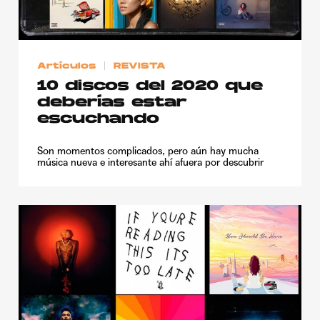
Publicidad
Contacto
Artículos
REVISTA
Aviso Legal
10 discos del 2020 que
deberías estar
© 2015-2022 UMOMAG. PROPIEDAD DE UMO agency. TODOS LOS
escuchando
DERECHOS RESERVADOS.
Son momentos complicados, pero aún hay mucha
música nueva e interesante ahí afuera por descubrir