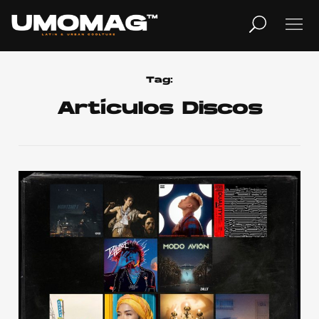
MUSICA
LIFESTYLE
Tag:
Artículos Discos
REVISTA
TV
Home
Cover Story