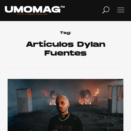
MUSICA
LIFESTYLE
Tag:
Artículos Dylan
Fuentes
REVISTA
TV
Home
Cover Story