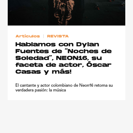
Publicidad
Contacto
Aviso Legal
Artículos
REVISTA
Hablamos con Dylan
© 2015-2022 UMOMAG. PROPIEDAD DE UMO agency. TODOS LOS
Fuentes de “Noches de
DERECHOS RESERVADOS.
Soledad”, NEON16, su
faceta de actor, Óscar
Casas y más!
El cantante y actor colombiano de Neon16 retoma su
verdadera pasión: la música