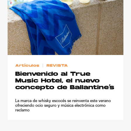
Publicidad
Contacto
Aviso Legal
© 2015-2022 UMOMAG. PROPIEDAD DE UMO agency. TODOS LOS
DERECHOS RESERVADOS.
Artículos
REVISTA
Bienvenido al True
Music Hotel, el nuevo
concepto de Ballantine’s
La marca de whisky escocés se reinventa este verano
ofreciendo ocio seguro y música electrónica como
reclamo