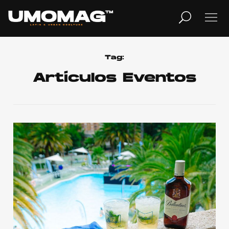
MUSICA
LIFESTYLE
Tag:
Artículos Eventos
REVISTA
TV
Home
Cover Story