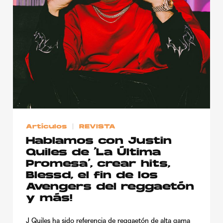
Publicidad
Contacto
Aviso Legal
© 2015-2022 UMOMAG. PROPIEDAD DE UMO agency. TODOS LOS
DERECHOS RESERVADOS.
Artículos
REVISTA
Hablamos con Justin
Quiles de ‘La Última
Promesa’, crear hits,
Blessd, el fin de los
Avengers del reggaetón
y más!
J Quiles ha sido referencia de reggaetón de alta gama