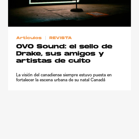
Publicidad
Contacto
Aviso Legal
Artículos
REVISTA
OVO Sound: el sello de
© 2015-2022 UMOMAG. PROPIEDAD DE UMO agency. TODOS LOS
Drake, sus amigos y
DERECHOS RESERVADOS.
artistas de culto
La visión del canadiense siempre estuvo puesta en
fortalecer la escena urbana de su natal Canadá