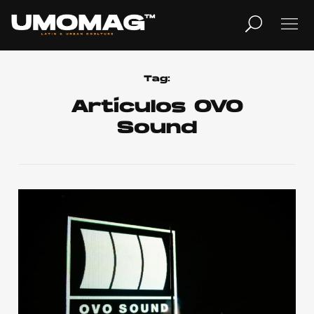
MUSICA
LIFESTYLE
Tag:
Artículos OVO
Sound
REVISTA
TV
Home
Cover Story