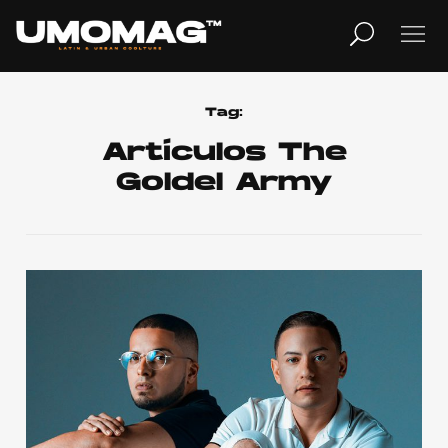
MUSICA
LIFESTYLE
Tag:
Artículos The
Goldel Army
REVISTA
TV
Home
Cover Story