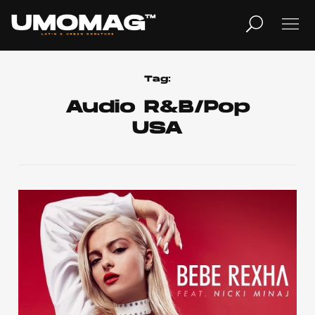
MUSICA
LIFESTYLE
Tag:
Audio R&B/Pop
USA
REVISTA
TV
Home
Cover Story