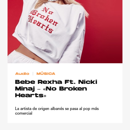
Publicidad
Contacto
Aviso Legal
© 2015-2022 UMOMAG. PROPIEDAD DE UMO agency. TODOS LOS
DERECHOS RESERVADOS.
Audio
MÚSICA
Bebe Rexha Ft. Nicki
Minaj – «No Broken
Hearts»
La artista de origen albanés se pasa al pop más
comercial