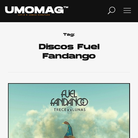
MUSICA
LIFESTYLE
Tag:
Discos Fuel
Fandango
REVISTA
TV
Home
Cover Story