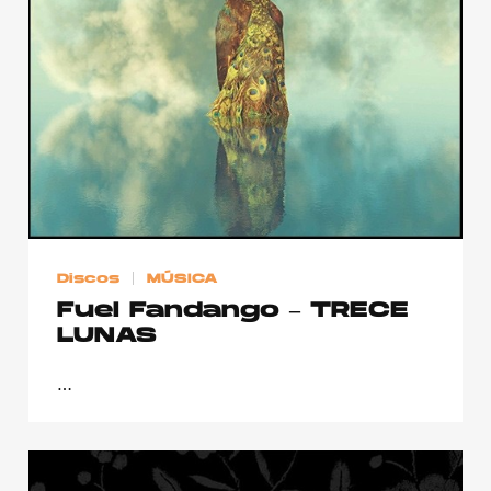
Publicidad
Contacto
Aviso Legal
© 2015-2022 UMOMAG. PROPIEDAD DE UMO agency. TODOS LOS
DERECHOS RESERVADOS.
Discos
MÚSICA
Fuel Fandango – TRECE
LUNAS
…