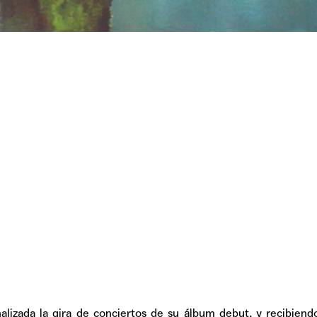
TAINY, adel
tiempo
NICKI NICOL
fuerte
Hablamos c
Quiles de '
alizada la gira de conciertos de su álbum debut, y recibiendo
GRIFF, el fu