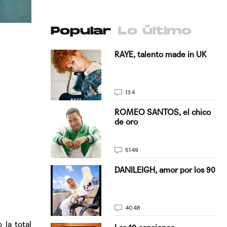
Popular
Lo último
antado a su
RAYE, talento made in UK
134
E, pisando
ROMEO SANTOS, el chico
de oro
5149
on Justin
DANILEIGH, amor por los 90
La…
4048
 la total
turo del