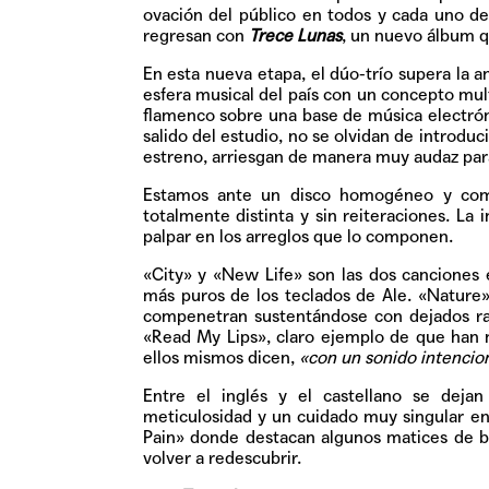
ovación del público en todos y cada uno de
regresan con
Trece Lunas
, un nuevo álbum q
En esta nueva etapa, el dúo-trío supera la
esfera musical del país con un concepto mult
flamenco sobre una base de música electrón
salido del estudio, no se olvidan de introduc
estreno, arriesgan de manera muy audaz para 
Estamos ante un disco homogéneo y com
totalmente distinta y sin reiteraciones. La 
palpar en los arreglos que lo componen.
«City» y «New Life» son las dos canciones 
más puros de los teclados de Ale. «Nature
compenetran sustentándose con dejados ras
«Read My Lips», claro ejemplo de que han 
ellos mismos dicen,
«con un sonido intenci
Entre el inglés y el castellano se deja
meticulosidad y un cuidado muy singular en 
Pain» donde destacan algunos matices de bl
volver a redescubrir.