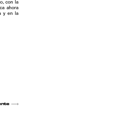
o, con la
ca ahora
a y en la
ente