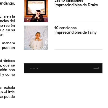
Las 10 canciones
Fandango
,
imprescindibles de Drake
cha en la
ncias del
jo recién
con Boza
10 canciones
que en su
', el…
imprescindibles de Tainy
r.
e manera
se pueden
ctrónicos
n, que se
ición con
al y como
a exhala
n «Little
 se puede