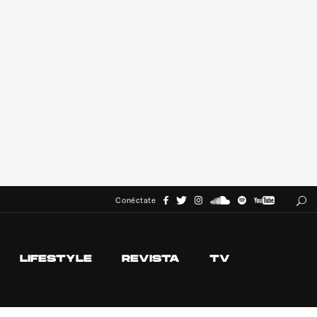
Conéctate
LIFESTYLE
REVISTA
TV