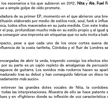
Pop
 los escenarios a los que subieron en 2012,
Nita
y
Ale
,
Fuel 
ue a simple golpe de oído promete.
 andadura de su primer EP, momento en el que abrieron una bre
ifusión elaborado por medio de estilos rock, soul, funk e influe
ica, todos ellos macerados en su justa medida. Con este traba
Hablamos 
ir el pop, profundizan mucho más en su estilo propio y al igual 
sobre 'Bucle
conseguir una impronta sin etiquetas que no solo invita a baila
pacto, pese a que cada uno de los once cortes suena d
influencia de la costa tarifeña, Córdoba y el fluir de Londres 
encargadas de abrir la veda, trayendo consigo los efectos ele
» por su parte es un cajón repleto de amalgamas de percusió
gueos de guitarra. Los sonidos más rockeros hacen su apar
madurado tras su debut y han conseguido fabricar un disco t
onadamente más sucio»
.
n entrever las grandes dotes vocales de Nita, la cordobes
todas las interpretaciones. Muestra de ello se hace patente e
ues y en «Fighters» donde su inflexión de voz característica