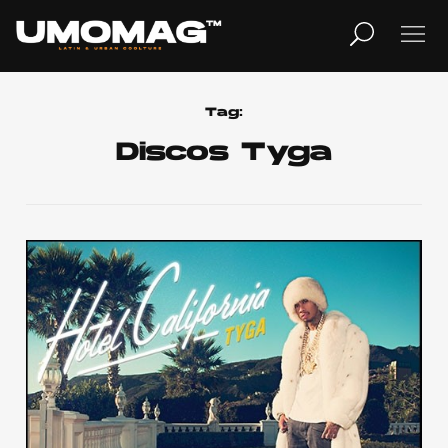
MUSICA
LIFESTYLE
Tag:
Discos Tyga
REVISTA
TV
Home
Cover Story