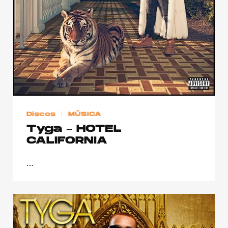
Publicidad
Contacto
Aviso Legal
© 2015-2022 UMOMAG. PROPIEDAD DE UMO agency. TODOS LOS
DERECHOS RESERVADOS.
Discos
MÚSICA
Tyga – HOTEL
CALIFORNIA
…