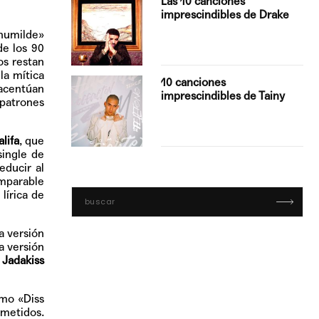
Las 10 canciones
imprescindibles de Drake
humilde»
e los 90
os restan
la mítica
con Boza
10 canciones
acentúan
', el…
imprescindibles de Tainy
patrones
lifa
, que
single de
educir al
omparable
lírica de
a versión
a versión
s
Jadakiss
omo «Diss
ometidos.