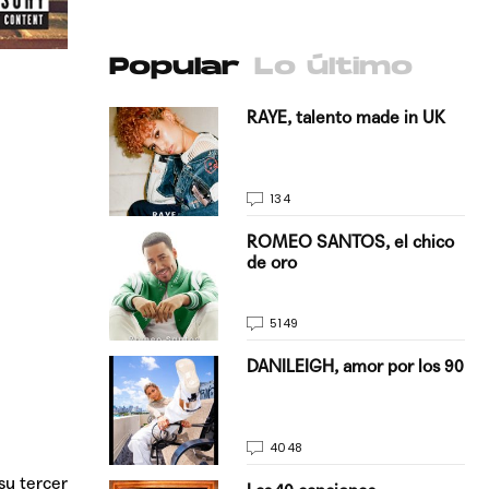
Popular
Lo último
antado a su
RAYE, talento made in UK
134
E, pisando
ROMEO SANTOS, el chico
de oro
5149
on Justin
DANILEIGH, amor por los 90
La…
4048
su tercer
turo del