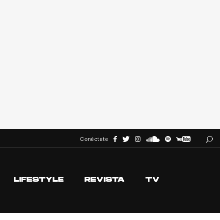
Conéctate
LIFESTYLE
REVISTA
TV