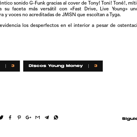
éntico sonido G-Funk gracias al cover de Tony! Toni! Toné!, mít
 su faceta más versátil con «Fast Drive, Live Young» un
rra y voces no acreditadas de JMSN que escoltan a Tyga.
videncia los desperfectos en el interior a pesar de ostentac
3
Discos Young Money
3
Sigui