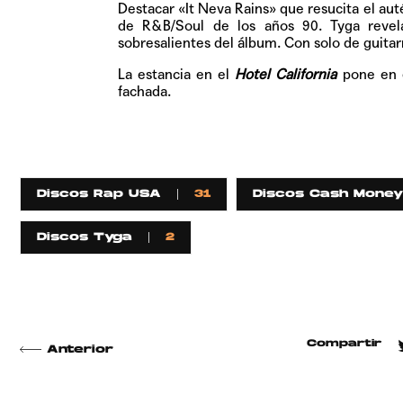
Destacar «It Neva Rains» que resucita el aut
de R&B/Soul de los años 90. Tyga revela
sobresalientes del álbum. Con solo de guita
La estancia en el
Hotel California
pone en e
fachada.
Discos Rap USA
31
Discos Cash Money
Discos Tyga
2
Compartir
Anterior