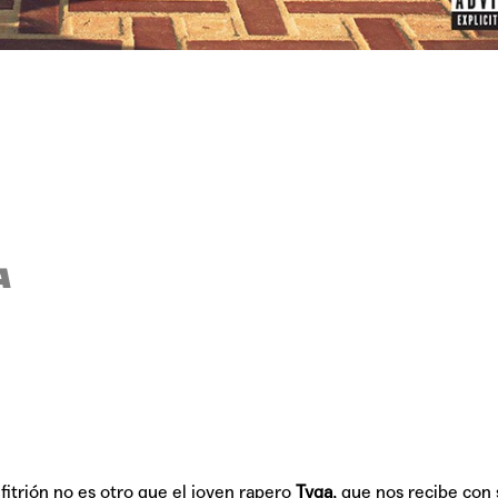
TAINY, adel
tiempo
NICKI NICOL
fuerte
A
Hablamos c
Quiles de '
nfitrión no es otro que el joven rapero
Tyga
, que nos recibe con 
GRIFF, el fu