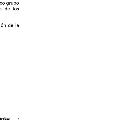
ico grupo
o de los
ión de la
ente