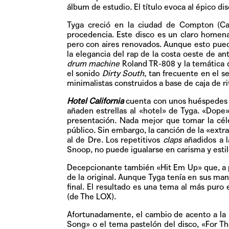
álbum de estudio. El título evoca al épico dis
Tyga creció en la ciudad de Compton (Ca
procedencia. Este disco es un claro homena
pero con aires renovados. Aunque esto pued
la elegancia del rap de la costa oeste de ant
drum machine
Roland TR-808 y la temática d
el sonido
Dirty South
, tan frecuente en el s
minimalistas construidos a base de caja de ri
Hotel California
cuenta con unos huéspedes l
añaden estrellas al «hotel» de Tyga. «Dope
presentación. Nada mejor que tomar la cél
público. Sin embargo, la canción de la «extr
al de Dre. Los repetitivos
claps
añadidos a l
Snoop, no puede igualarse en carisma y esti
Decepcionante también «Hit Em Up» que, a p
de la original. Aunque Tyga tenía en sus man
final. El resultado es una tema al más puro
(de The LOX).
Afortunadamente, el cambio de acento a la 
Song» o el tema pastelón del disco, «For T