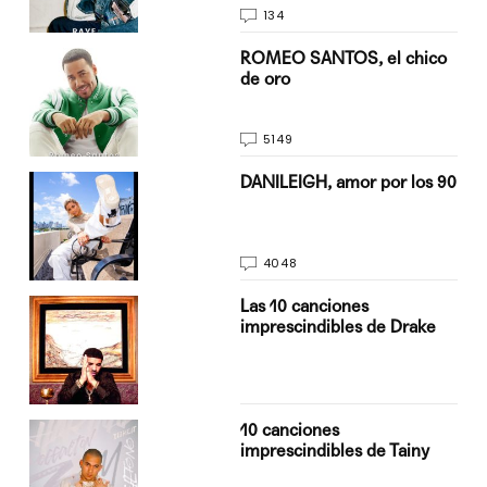
134
do
ROMEO SANTOS, el chico
de oro
5149
n
DANILEIGH, amor por los 90
4048
Las 10 canciones
imprescindibles de Drake
10 canciones
imprescindibles de Tainy