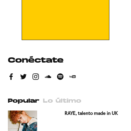
Conéctate
Popular
Lo último
a su
RAYE, talento made in UK