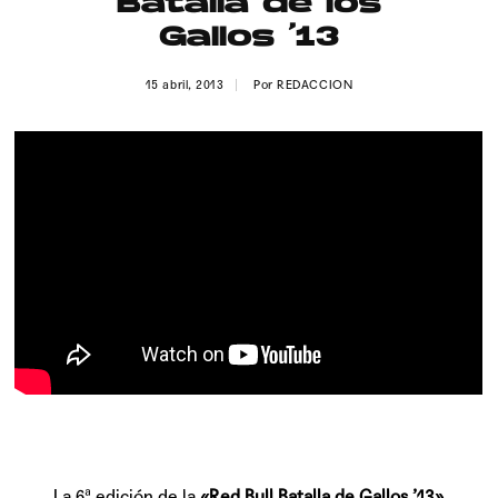
Batalla de los
Publicidad
Gallos ’13
Contacto
15 abril, 2013
Por
REDACCION
Aviso Legal
© 2015-2022 UMOMAG. PROPIEDAD DE UMO agency. TODOS LOS
DERECHOS RESERVADOS.
La 6ª edición de la
«Red Bull Batalla de Gallos ’13»