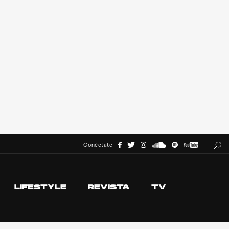
Conéctate
LIFESTYLE
REVISTA
TV