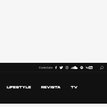
Conéctate
LIFESTYLE
REVISTA
TV