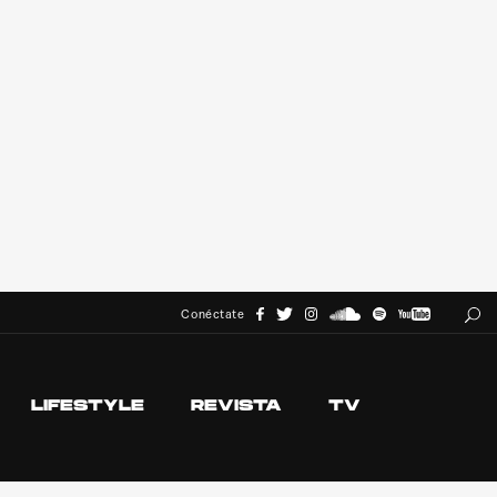
Conéctate
LIFESTYLE
REVISTA
TV