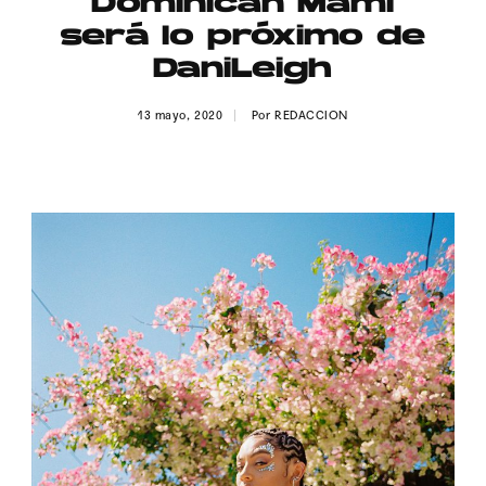
“Dominican Mami”
Publicidad
será lo próximo de
Contacto
DaniLeigh
Aviso Legal
13 mayo, 2020
Por
REDACCION
© 2015-2022 UMOMAG. PROPIEDAD DE UMO agency. TODOS LOS
DERECHOS RESERVADOS.