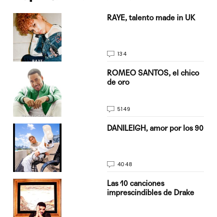
a su
RAYE, talento made in UK
134
do
ROMEO SANTOS, el chico
de oro
5149
n
DANILEIGH, amor por los 90
4048
Las 10 canciones
imprescindibles de Drake