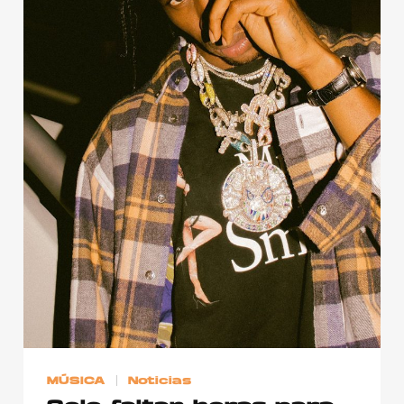
Publicidad
Contacto
Aviso Legal
© 2015-2022 UMOMAG. PROPIEDAD DE UMO agency. TODOS LOS
DERECHOS RESERVADOS.
MÚSICA
Noticias