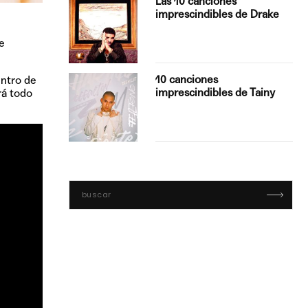
Las 10 canciones
imprescindibles de Drake
e
con Boza
10 canciones
ntro de
', el…
imprescindibles de Tainy
rá todo