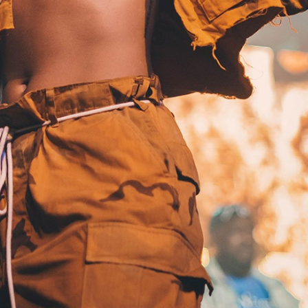
TAINY, adel
tiempo
NICKI NICOL
fuerte
Hablamos c
Quiles de '
GRIFF, el fu