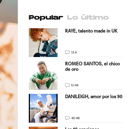
Popular
Lo último
antado a su
RAYE, talento made in UK
134
E, pisando
ROMEO SANTOS, el chico
de oro
5149
on Justin
DANILEIGH, amor por los 90
La…
4048
turo del