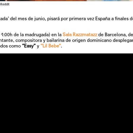
Pop
 Reddit
tada’ del mes de junio, pisará por primera vez España a finales d
Hablamos 
la 1:00h de la madrugada) en la
Sala Razzmatazz
de Barcelona, de
sobre 'Bucle
antante, compositora y bailarina de origen dominicano desplega
nados como
“Easy”
y
“Lil Bebe”
.