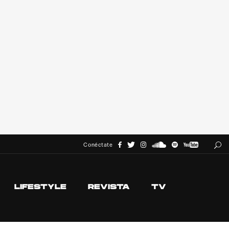
Conéctate
LIFESTYLE
REVISTA
TV