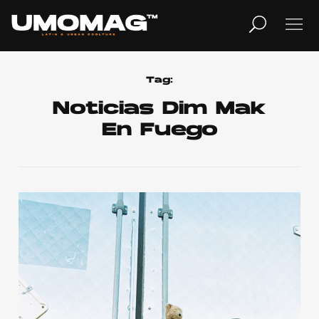
MUSICA
LIFESTYLE
Tag:
Noticias Dim Mak
En Fuego
REVISTA
TV
Home
Cover Story