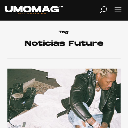
MUSICA
LIFESTYLE
Tag:
Noticias Future
REVISTA
TV
Home
Cover Story