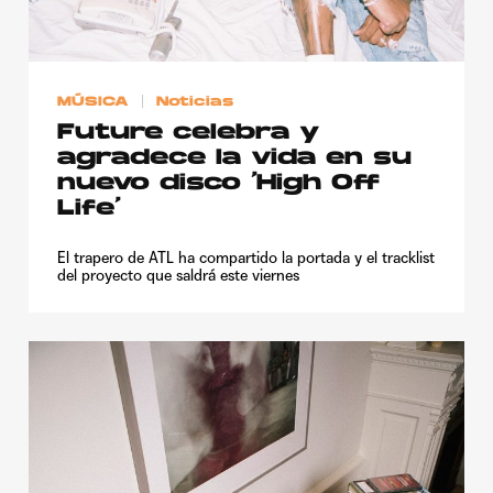
Publicidad
Contacto
MÚSICA
Noticias
Aviso Legal
Future celebra y
agradece la vida en su
© 2015-2022 UMOMAG. PROPIEDAD DE UMO agency. TODOS LOS
nuevo disco ‘High Off
DERECHOS RESERVADOS.
Life’
El trapero de ATL ha compartido la portada y el tracklist
del proyecto que saldrá este viernes