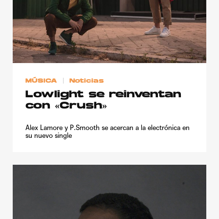
Publicidad
Contacto
Aviso Legal
© 2015-2022 UMOMAG. PROPIEDAD DE UMO agency. TODOS LOS
MÚSICA
Noticias
DERECHOS RESERVADOS.
Lowlight se reinventan
con «Crush»
Alex Lamore y P.Smooth se acercan a la electrónica en
su nuevo single