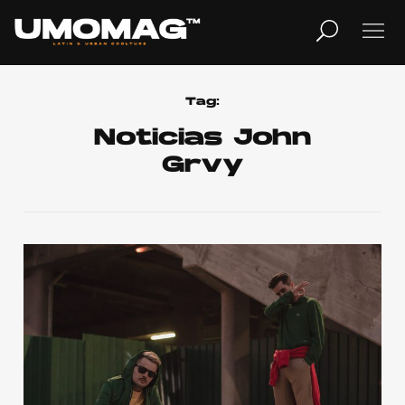
MUSICA
LIFESTYLE
Tag:
Noticias John
Grvy
REVISTA
TV
Home
Cover Story