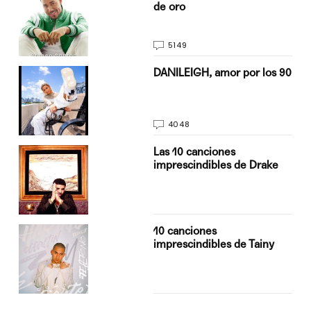
de oro
5149
n
DANILEIGH, amor por los 90
4048
Las 10 canciones
imprescindibles de Drake
10 canciones
imprescindibles de Tainy