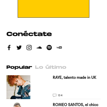
Conéctate
Popular
Lo último
a su
RAYE, talento made in UK
134
do
ROMEO SANTOS, el chico