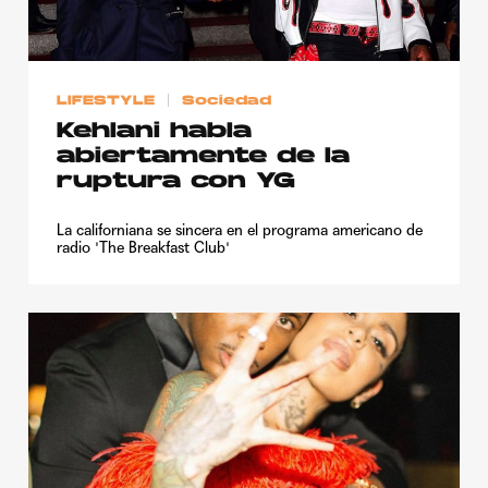
Publicidad
Contacto
LIFESTYLE
Sociedad
Aviso Legal
Kehlani habla
abiertamente de la
© 2015-2022 UMOMAG. PROPIEDAD DE UMO agency. TODOS LOS
ruptura con YG
DERECHOS RESERVADOS.
La californiana se sincera en el programa americano de
radio 'The Breakfast Club'