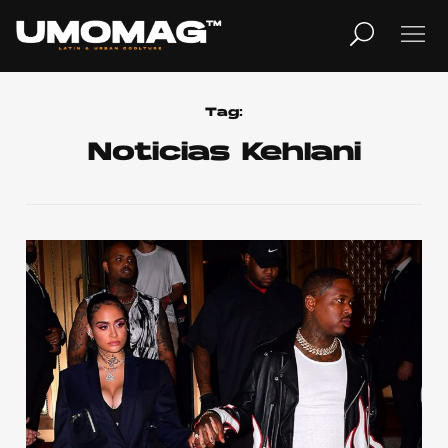
MUSICA
LIFESTYLE
Tag:
Noticias Kehlani
REVISTA
TV
Home
Cover Story