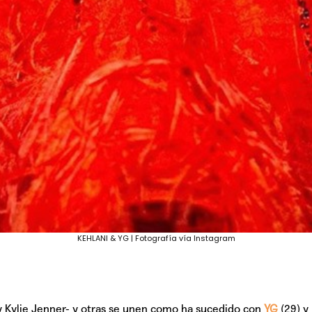
KEHLANI & YG | Fotografía vía Instagram
 Kylie Jenner- y otras se unen como ha sucedido con
YG
(29) y