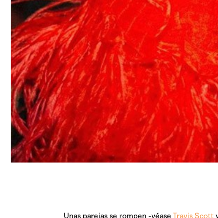
Unas parejas se rompen -véase
Travis Scott
y