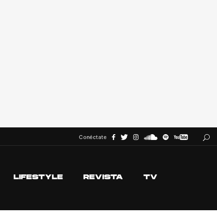
Conéctate
LIFESTYLE
REVISTA
TV