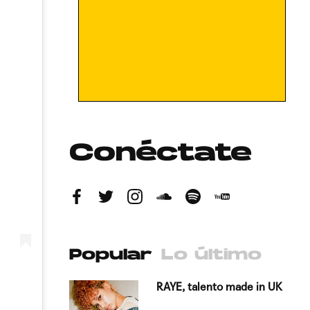
Conéctate
Popular
Lo último
antado a su
RAYE, talento made in UK