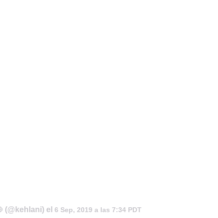
TAINY, adel
tiempo
(@kehlani) el

6 Sep, 2019 a las 7:34 PDT