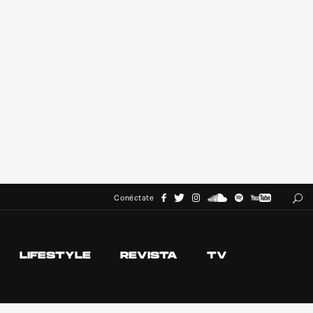
Conéctate
LIFESTYLE
REVISTA
TV