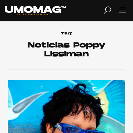
MUSICA
LIFESTYLE
Tag:
Noticias Poppy
Lissiman
REVISTA
TV
Home
Cover Story