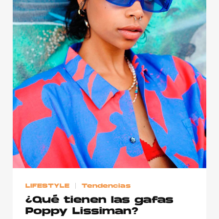
Publicidad
Contacto
Aviso Legal
© 2015-2022 UMOMAG. PROPIEDAD DE UMO agency. TODOS LOS
DERECHOS RESERVADOS.
LIFESTYLE
Tendencias
¿Qué tienen las gafas
Poppy Lissiman?