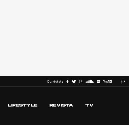
Conéctate
LIFESTYLE
REVISTA
TV