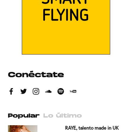
Conéctate
Popular
Lo último
a su
RAYE, talento made in UK