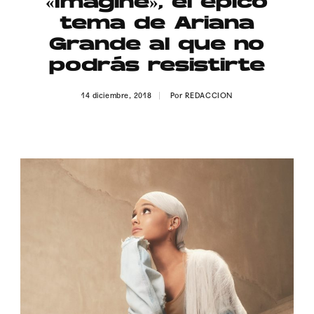
«Imagine», el épico
Publicidad
tema de Ariana
Contacto
Grande al que no
podrás resistirte
Aviso Legal
14 diciembre, 2018
Por
REDACCION
© 2015-2022 UMOMAG. PROPIEDAD DE UMO agency. TODOS LOS
DERECHOS RESERVADOS.