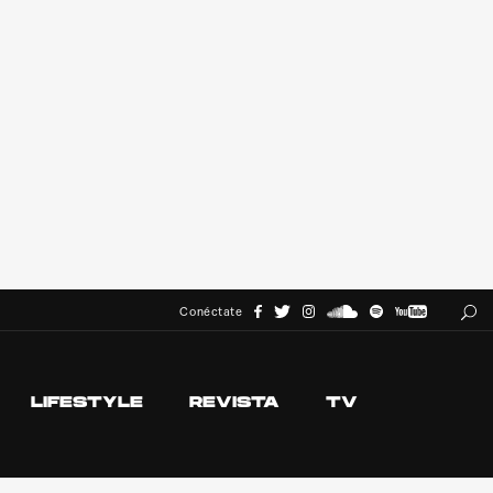
Conéctate
LIFESTYLE
REVISTA
TV