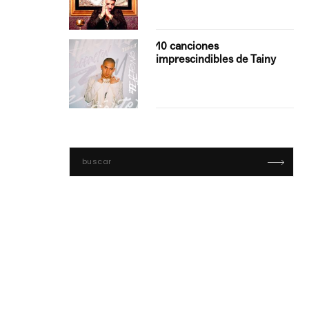
con Boza
10 canciones
', el…
imprescindibles de Tainy