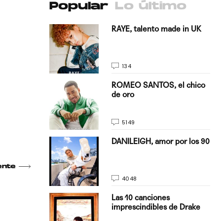
Popular
Lo último
antado a su
RAYE, talento made in UK
134
E, pisando
ROMEO SANTOS, el chico
de oro
5149
on Justin
DANILEIGH, amor por los 90
La…
ente
4048
turo del
Las 10 canciones
imprescindibles de Drake