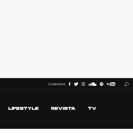
Conéctate
LIFESTYLE
REVISTA
TV