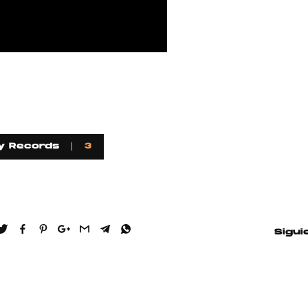
TAINY, adel
tiempo
NICKI NICOL
fuerte
oy Records
3
Hablamos c
Quiles de '
Sigui
GRIFF, el fu
Pop