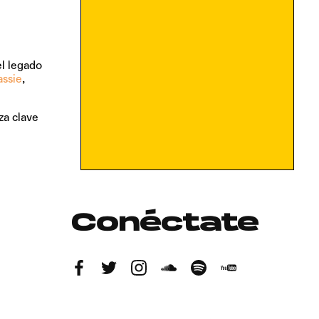
el legado
assie
,
za clave
Conéctate