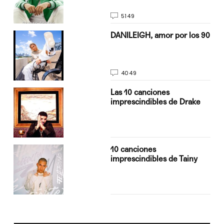
5149
n
DANILEIGH, amor por los 90
4049
Las 10 canciones
imprescindibles de Drake
10 canciones
imprescindibles de Tainy