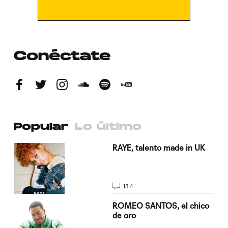
Conéctate
Popular
Lo último
a su
RAYE, talento made in UK
134
do
ROMEO SANTOS, el chico
de oro