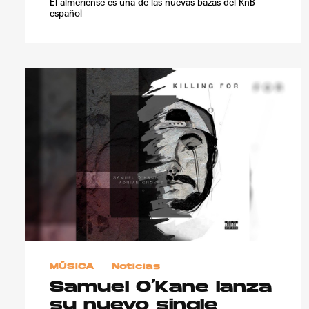
El almeriense es una de las nuevas bazas del RnB
español
MÚSICA
Noticias
Samuel O’Kane lanza
su nuevo single