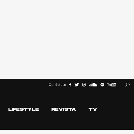
Conéctate
LIFESTYLE
REVISTA
TV