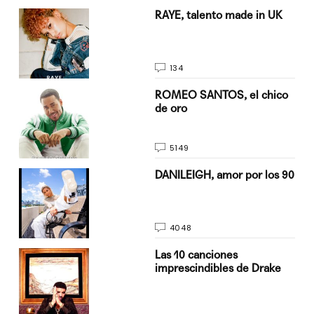
a su
RAYE, talento made in UK
134
do
ROMEO SANTOS, el chico
de oro
5149
n
DANILEIGH, amor por los 90
4048
Las 10 canciones
imprescindibles de Drake