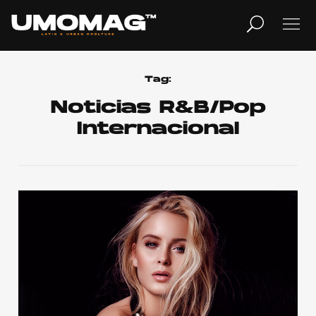
MUSICA
LIFESTYLE
Tag:
Noticias R&B/Pop
Internacional
REVISTA
TV
Home
Cover Story