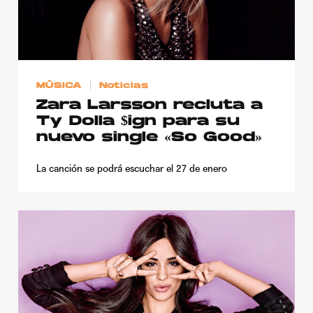
Publicidad
Contacto
Aviso Legal
MÚSICA
Noticias
Zara Larsson recluta a
© 2015-2022 UMOMAG. PROPIEDAD DE UMO agency. TODOS LOS
Ty Dolla $ign para su
DERECHOS RESERVADOS.
nuevo single «So Good»
La canción se podrá escuchar el 27 de enero