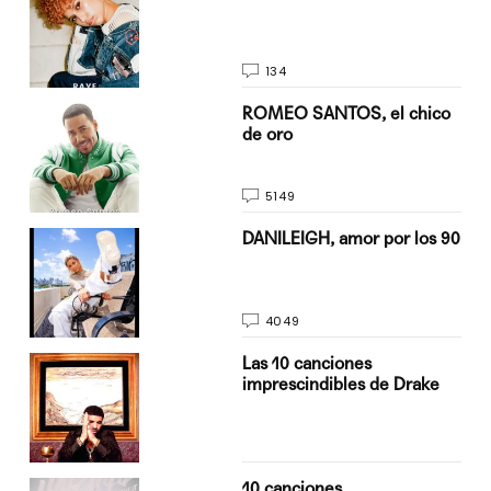
134
do
ROMEO SANTOS, el chico
de oro
5149
n
DANILEIGH, amor por los 90
4049
Las 10 canciones
imprescindibles de Drake
10 canciones