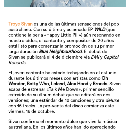
Troye Sivan
es una de las últimas sensaciones del pop
australiano. Con su último y aclamado EP
WILD
(que
contiene la perla
«Happy Little Pill»
) aún resonando en
nuestro oídos, el cantante y compositor de 20 años
está listo para comenzar la promoción de su primer
larga duración
Blue Neighbourhood
. El debut de
Sivan se publicará el
4 de diciembre
vía
EMI
y
Capitol
Records
.
El joven cantante ha estado trabajando en el estudio
durante los últimos meses con artistas como
Oh
Wonder
,
Betty Who
,
Leland
,
Alex Hood
y
Broods
. Sivan
acaba de estrenar
«Talk Me Down»
, primer sencillo
extraido de su álbum debut que se editará en dos
versiones; una estándar de 10 canciones y otra
deluxe
con 16 tracks. La pre-venta del disco comienza este
viernes, 16 de octubre.
Sivan confirma el momento dulce que vive la música
australiana. En los últimos años han ido apareciendo