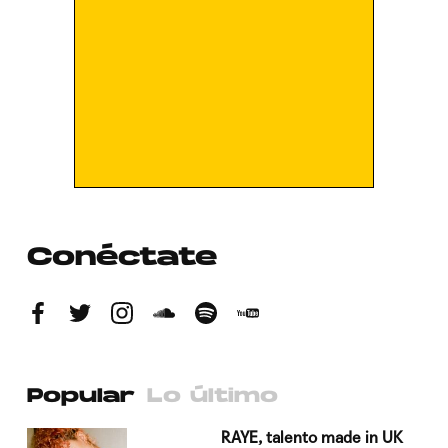
Conéctate
Popular
Lo último
a su
RAYE, talento made in UK