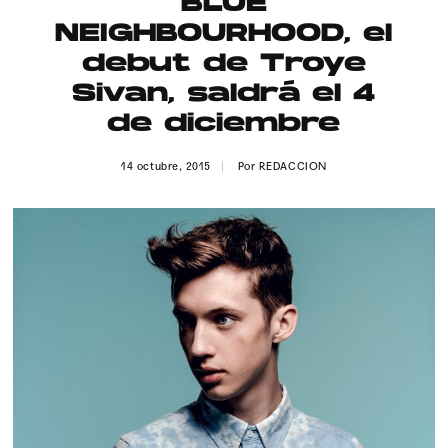
BLUE
Publicidad
NEIGHBOURHOOD, el
Contacto
debut de Troye
Sivan, saldrá el 4
Aviso Legal
de diciembre
© 2015-2022 UMOMAG. PROPIEDAD DE UMO agency. TODOS LOS
14 octubre, 2015
Por
REDACCION
DERECHOS RESERVADOS.