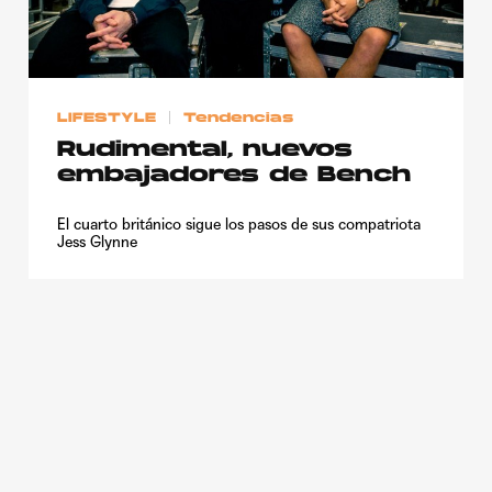
Publicidad
Contacto
Aviso Legal
LIFESTYLE
Tendencias
Rudimental, nuevos
embajadores de Bench
© 2015-2022 UMOMAG. PROPIEDAD DE UMO agency. TODOS LOS
DERECHOS RESERVADOS.
El cuarto británico sigue los pasos de sus compatriota
Jess Glynne