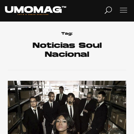
MUSICA
LIFESTYLE
Tag:
Noticias Soul
Nacional
REVISTA
TV
Home
Cover Story