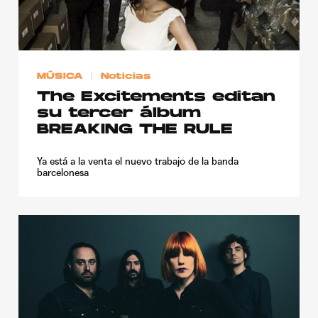
Publicidad
Contacto
Aviso Legal
MÚSICA
Noticias
The Excitements editan
su tercer álbum
© 2015-2022 UMOMAG. PROPIEDAD DE UMO agency. TODOS LOS
DERECHOS RESERVADOS.
BREAKING THE RULE
Ya está a la venta el nuevo trabajo de la banda
barcelonesa