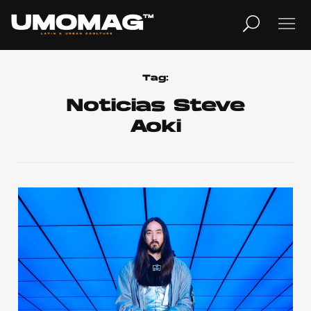
MUSICA
LIFESTYLE
Tag:
Noticias Steve
Aoki
REVISTA
TV
Home
Cover Story