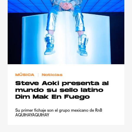
Publicidad
Contacto
Aviso Legal
© 2015-2022 UMOMAG. PROPIEDAD DE UMO agency. TODOS LOS
DERECHOS RESERVADOS.
MÚSICA
Noticias
Steve Aoki presenta al
mundo su sello latino
Dim Mak En Fuego
Su primer fichaje son el grupo mexicano de RnB
AQUIHAYAQUIHAY