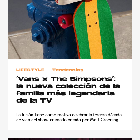
Publicidad
Contacto
Aviso Legal
© 2015-2022 UMOMAG. PROPIEDAD DE UMO agency. TODOS LOS
DERECHOS RESERVADOS.
LIFESTYLE
Tendencias
‘Vans x The Simpsons’:
la nueva colección de la
familia más legendaria
de la TV
La fusión tiene como motivo celebrar la tercera década
de vida del show animado creado por Matt Groening