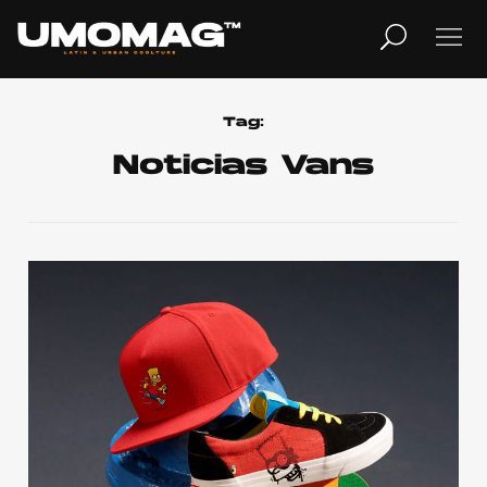
MUSICA
LIFESTYLE
Tag:
Noticias Vans
REVISTA
TV
Home
Cover Story