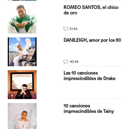
do
ROMEO SANTOS, el chico
de oro
5149
n
DANILEIGH, amor por los 90
4048
Las 10 canciones
imprescindibles de Drake
10 canciones
imprescindibles de Tainy