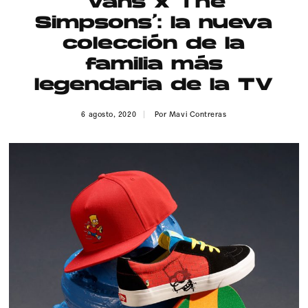
‘Vans x The
Publicidad
Simpsons’: la nueva
Contacto
colección de la
familia más
Aviso Legal
legendaria de la TV
© 2015-2022 UMOMAG. PROPIEDAD DE UMO agency. TODOS LOS
6 agosto, 2020
Por
Mavi Contreras
DERECHOS RESERVADOS.