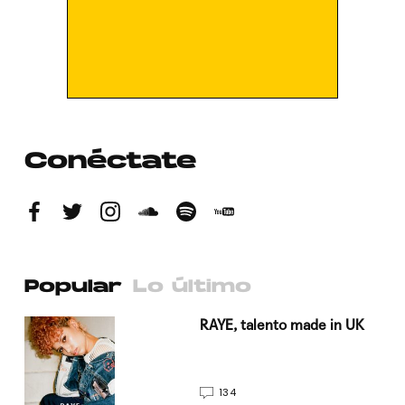
Conéctate
Popular
Lo último
a su
RAYE, talento made in UK
134