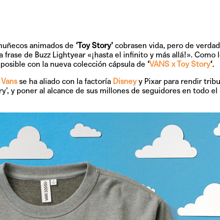
 muñecos animados de
‘Toy Story’
cobrasen vida, pero de verdad
sa frase de Buzz Lightyear
«¡hasta el infinito y más allá!»
. Como l
 posible con la nueva colección cápsula de
‘
VANS x Toy Story
‘
.
e
Vans
se ha aliado con la factoría
Disney
y Pixar para rendir tribu
y’, y poner al alcance de sus millones de seguidores en todo e