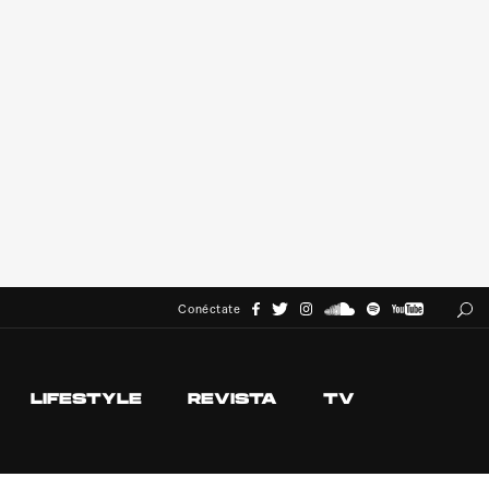
Conéctate
LIFESTYLE
REVISTA
TV