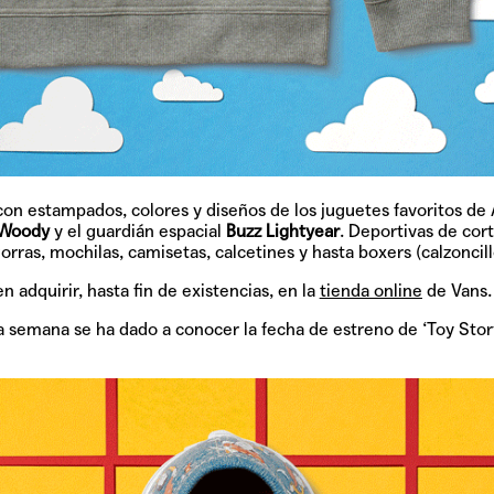
TAINY, adel
tiempo
NICKI NICOL
fuerte
 con estampados, colores y diseños de los juguetes favoritos de
Woody
y el guardián espacial
Buzz Lightyear
.
Deportivas
de cort
orras
,
mochilas
,
camisetas
,
calcetines
y hasta
boxers (calzoncill
 adquirir, hasta fin de existencias, en la
tienda online
de Vans.
Hablamos c
 semana se ha dado a conocer la fecha de estreno de ‘Toy Story
Quiles de '
GRIFF, el fu
Pop