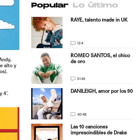
Popular
Lo último
antado a su
RAYE, talento made in UK
134
E, pisando
ROMEO SANTOS, el chico
 Andy,
de oro
e alto y
os)
.
5149
on Justin
DANILEIGH, amor por los 90
 4’.
La…
4048
turo del
Las 10 canciones
imprescindibles de Drake