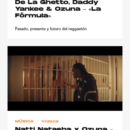
De La Ghetto, Daddy
Yankee & Ozuna – «La
Fórmula»
Pasado, presente y futuro del reggaetón
MÚSICA
Videos
Natti Natasha x Ozuna –