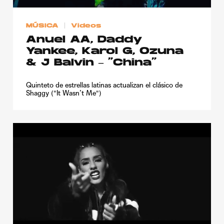
Publicidad
MÚSICA
Videos
Contacto
Anuel AA, Daddy
Aviso Legal
Yankee, Karol G, Ozuna
& J Balvin – “China”
© 2015-2022 UMOMAG. PROPIEDAD DE UMO agency. TODOS LOS
Quinteto de estrellas latinas actualizan el clásico de
DERECHOS RESERVADOS.
Shaggy ("It Wasn’t Me")