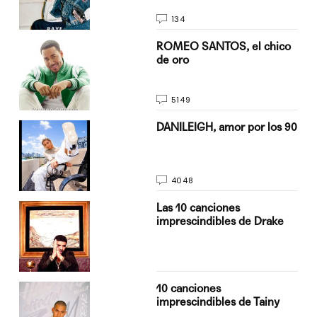
134
do
ROMEO SANTOS, el chico
de oro
5149
n
DANILEIGH, amor por los 90
4048
Las 10 canciones
imprescindibles de Drake
10 canciones
imprescindibles de Tainy