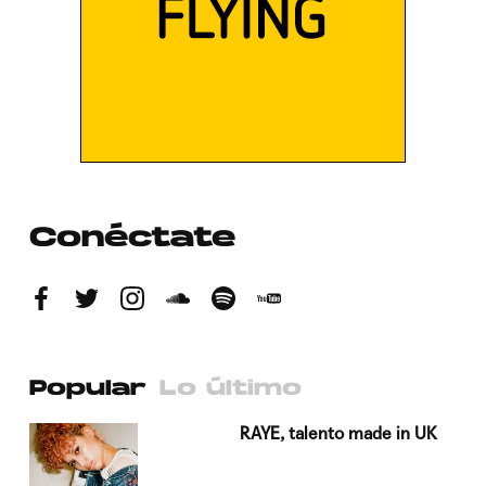
Conéctate
Popular
Lo último
a su
RAYE, talento made in UK