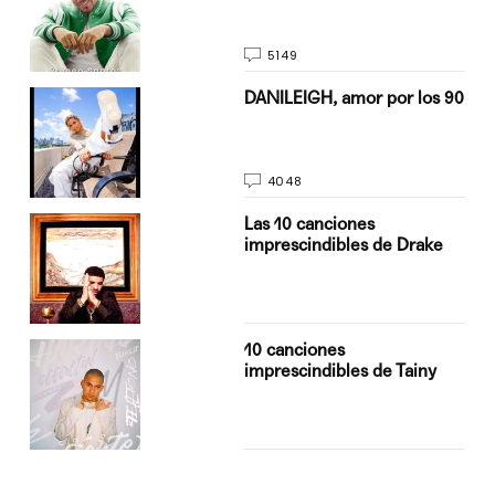
5149
n
DANILEIGH, amor por los 90
4048
Las 10 canciones
imprescindibles de Drake
10 canciones
imprescindibles de Tainy