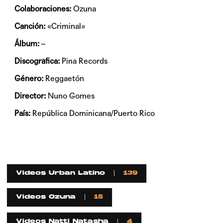
Colaboraciones:
Ozuna
Canción:
«Criminal»
Álbum:
–
Discográfica:
Pina Records
Género:
Reggaetón
Director:
Nuno Gomes
País:
República Dominicana/Puerto Rico
Videos Urban Latino
139
Videos Ozuna
15
Videos Natti Natasha
4