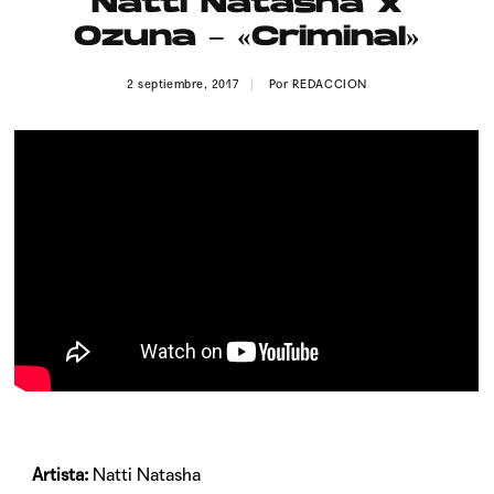
Natti Natasha x
Publicidad
Ozuna – «Criminal»
Contacto
2 septiembre, 2017
Por
REDACCION
Aviso Legal
© 2015-2022 UMOMAG. PROPIEDAD DE UMO agency. TODOS LOS
DERECHOS RESERVADOS.
Artista:
Natti Natasha