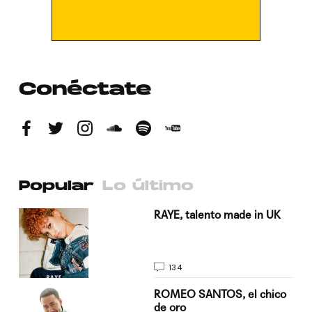
Conéctate
Popular
Lo último
a su
RAYE, talento made in UK
134
do
ROMEO SANTOS, el chico
de oro