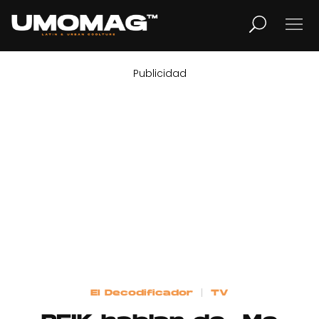
Publicidad
MUSICA
LIFESTYLE
REVISTA
TV
Home
El Decodificador
TV
Cover Story