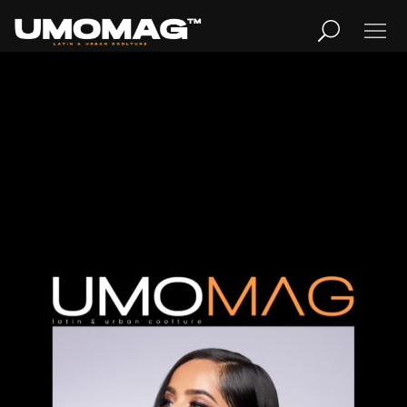
Publicidad
MUSICA
LIFESTYLE
REVISTA
TV
Home
Cover Story
REVISTA
Cover Story