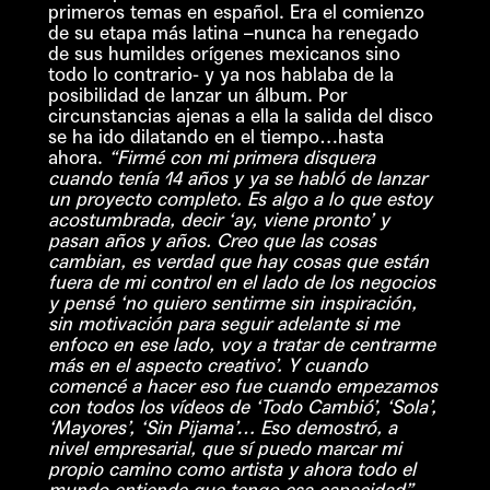
primeros temas en español. Era el comienzo
de su etapa más latina –nunca ha renegado
de sus humildes orígenes mexicanos sino
todo lo contrario- y ya nos hablaba de la
posibilidad de lanzar un álbum. Por
circunstancias ajenas a ella la salida del disco
se ha ido dilatando en el tiempo…hasta
ahora.
“Firmé con mi primera disquera
cuando tenía 14 años y ya se habló de lanzar
un proyecto completo. Es algo a lo que estoy
acostumbrada, decir ‘ay, viene pronto’ y
pasan años y años. Creo que las cosas
cambian, es verdad que hay cosas que están
fuera de mi control en el lado de los negocios
y pensé ‘no quiero sentirme sin inspiración,
sin motivación para seguir adelante si me
enfoco en ese lado, voy a tratar de centrarme
más en el aspecto creativo’. Y cuando
comencé a hacer eso fue cuando empezamos
con todos los vídeos de ‘Todo Cambió’, ‘Sola’,
‘Mayores’, ‘Sin Pijama’… Eso demostró, a
nivel empresarial, que sí puedo marcar mi
propio camino como artista y ahora todo el