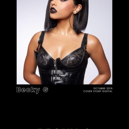
BECKY G, de niña a
Publicidad
mujer
Contacto
Aviso Legal
© 2015-2022 UMOMAG. PROPIEDAD DE UMO agency. TODOS LOS
DERECHOS RESERVADOS.