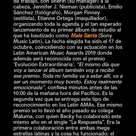
de trabajo, con Sherin (su mánager) a la
cabeza, Jennifer J. Nieman (publicista), Emilio
Sánchez (fotógrafo), Morgan Pinney
(estilista), Etienne Ortega (maquillador),
organizando toda la agenda y el tan esperado
lanzamiento de su primer álbum de estudio al
que ha bautizado como
Mala Santa
(Sony
Music Latin). La fecha elegida ha sido el 17 de
octubre, coincidiendo con su actuación en los
Latin American Music Awards 2019 donde
además será reconocida con el premio
‘Evolución Extraordinaria’.
“El mismo día que
voy a lanzar el álbum también voy a recibir
ese premio. Toda mi familia va a estar allí, va a
ser un momento muy bonito. Estoy realmente
emocionada”
, confiesa minutos antes de las
10:00 de la mañana hora del Pacífico. Es la
segunda vez que se entrega este tipo de
reconocimiento en los Latin AMAs. Ese mismo
premio se lo llevó el año pasado su colega
Maluma, con quien Becky ha colaborado este
mismo año en el single “La Respuesta”. Era la
primera colaboración entre ambas mega
estrellas latinas y la cosa ha funcionado; el