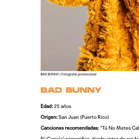
BAD BUNNY | Fotografía promocional
BAD BUNNY
Edad:
25 años
Origen:
San Juan (Puerto Rico)
Canciones recomendadas:
“Tú No Metes Cab
El ‘Conejo’ personifica, desde antes de ser f