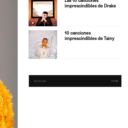
Las 10 canciones
imprescindibles de Drake
con Boza
10 canciones
', el…
imprescindibles de Tainy