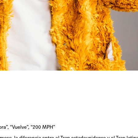
ra”, “Vuelve”, “200 MPH”
amoso, la diferencia entre el Trap estadounidense y el Trap lati