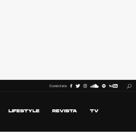
Conéctate
LIFESTYLE
REVISTA
TV