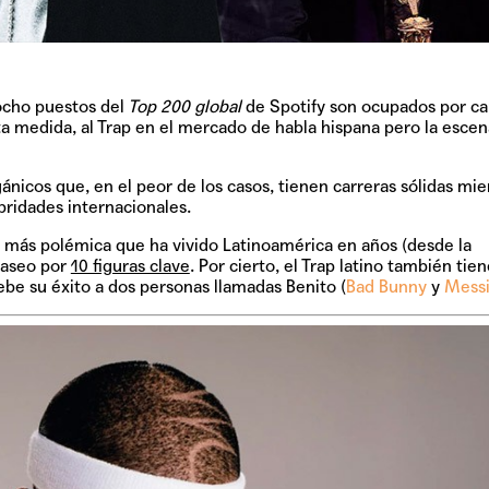
ocho puestos del
Top 200 global
de Spotify son ocupados por c
TAINY, adel
rta medida, al Trap en el mercado de habla hispana pero la escen
tiempo
ánicos que, en el peor de los casos, tienen carreras sólidas mie
bridades internacionales.
NICKI NICOL
 más polémica que ha vivido Latinoamérica en años (desde la
fuerte
paseo por
10 figuras clave
. Por cierto, el Trap latino también tien
be su éxito a dos personas llamadas Benito (
Bad Bunny
y
Mess
Hablamos c
Quiles de '
GRIFF, el fu