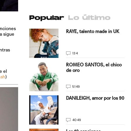
Popular
Lo último
anciones
antado a su
RAYE, talento made in UK
a sigue
ntras
134
E, pisando
ROMEO SANTOS, el chico
de oro
e el
iah
)
5149
on Justin
DANILEIGH, amor por los 90
La…
4049
turo del