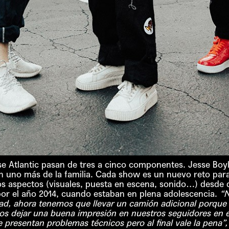
 Atlantic pasan de tres a cinco componentes. Jesse Boyle
son uno más de la familia. Cada show es un nuevo reto par
los aspectos (visuales, puesta en escena, sonido…) desd
 por el año 2014, cuando estaban en plena adolescencia.
“N
d, ahora tenemos que llevar un camión adicional porque 
 dejar una buena impresión en nuestros seguidores en el
presentan problemas técnicos pero al final vale la pena”,