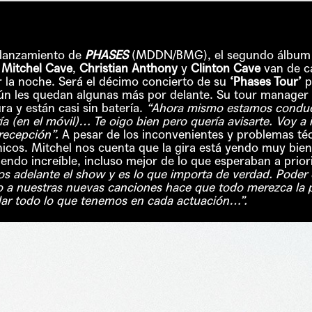
l lanzamiento de
PHASES
(MDDN/BMG), el segundo álbum d
.
Mitchel Cave
,
Christian Anthony
y
Clinton Cave
van de c
la noche. Será el décimo concierto de su
‘Phases Tour’
p
aún les quedan algunas más por delante. Su tour manager
 y están casi sin batería.
“Ahora mismo estamos conduci
 (en el móvil)… Te oigo bien pero quería avisarte. Voy a in
recepción”.
A pesar de los inconvenientes y problemas té
chicos. Mitchel nos cuenta que la gira está yendo muy bie
iendo increíble, incluso mejor de lo que esperaban a prior
mos adelante el show y es lo que importa de verdad. Pode
co a nuestras nuevas canciones hace que todo merezca la
ar todo lo que tenemos en cada actuación…”.