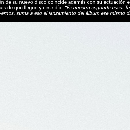
ón de su nuevo disco coincide además con su actuación e
s de que llegue ya ese día.
“Es nuestra segunda casa. 
 vernos, suma a eso el lanzamiento del álbum ese mismo d